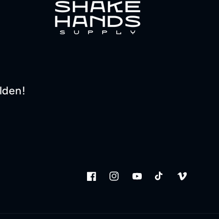
lden!
Facebook
Instagram
YouTube
TikTok
Vimeo