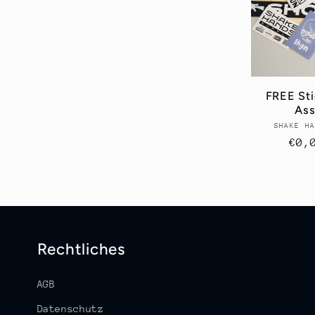
r
i
e
FREE Sti
:
Ass
SHAKE H
Nor
€0,
Pre
Rechtliches
AGB
Datenschutz