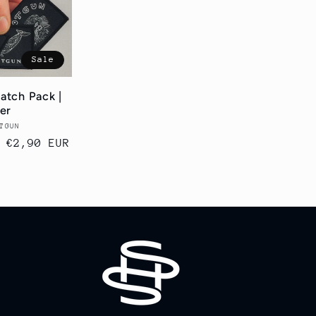
Sale
atch Pack |
er
TGUN
Anbieter:
Verkaufspreis
€2,90 EUR