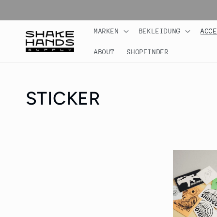
Direkt
zum
Inhalt
MARKEN
BEKLEIDUNG
ACC
ABOUT
SHOPFINDER
K
STICKER
a
t
e
g
o