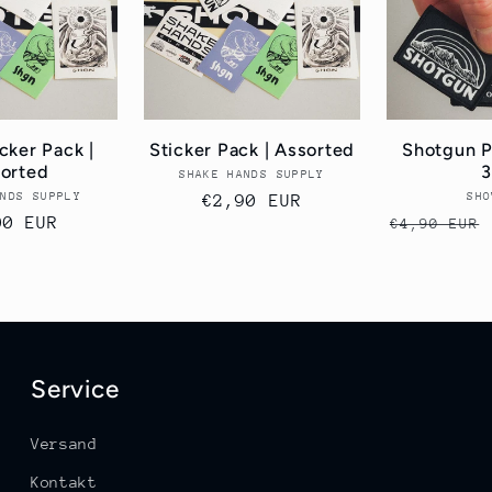
cker Pack |
Sticker Pack | Assorted
Shotgun P
orted
3
SHAKE HANDS SUPPLY
Anbieter:
ANDS SUPPLY
Anbieter:
SHO
Normaler
€2,90 EUR
maler
00 EUR
Normaler
€4,90 EUR
Preis
is
Preis
Service
Versand
Kontakt